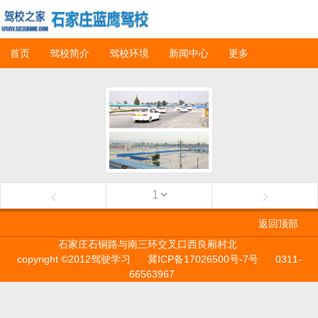
首页
驾校简介
驾校环境
新闻中心
更多
‹
›
返回顶部
石家庄石铜路与南三环交叉口西良厢村北
copyright ©2012驾驶学习
冀ICP备17026500号-7号
0311-
66563967