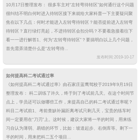
10月17日整理发布： 很多车主对“左转弯待转区”如何通行这个问题
很纠结不明白何时进入待转区接下来就给大家科普一下主要疑问聚
焦在以下几点：何时才能进入左转弯待转区？能否提前进入左转弯
待转区？直行绿灯亮起，不进待转区会扣分吗？不要着急接着往下
看一一进行解答1、何为“左转弯待转区”？要搞明白以上几个问题，
首先需弄清楚什么是“左转弯待...
发布时间:2019-10-17
如何提高科二考试通过率
《如何提高科二考试通过率》由石家庄蓝鹰驾校于2019年9月19日
整理发布： 科二训练了许久，终于到了考试前几天。在这个时间节
点上，学员还可以做哪些工作，来提高自己的科二考试通过率呢？
科目二考试前1、考前查缺补漏距离考试只剩几天，宝贵的练车时
间一定要用在“刀刃”上。这时候，建议大家将一半的时间，用来练
习自认为薄弱、易错的环节，比如：坡道起步、右倒库等。剩下一
半的时间，用来把科二五个项目...