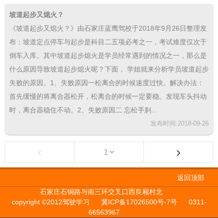
坡道起步又熄火？
《坡道起步又熄火？》由石家庄蓝鹰驾校于2018年9月26日整理发
布：坡道定点停车与起步是科目二五项必考之一，考试难度仅次于
倒车入库。其中坡道起步熄火是学员经常遇到的情况之一，那么是
什么原因导致坡道起步熄火呢？下面， 学姐就来分析学员坡道起步
失败的原因。1、失败原因一松离合的时候速度过快。解决办法：
首先缓慢的将离合器松开，松离合的时候一定要稳。发现车头抖动
时，离合器稳住不动。2、失败原因二 忘松手刹...
发布时间:2018-09-26
‹
›
返回顶部
石家庄石铜路与南三环交叉口西良厢村北
copyright ©2012驾驶学习
冀ICP备17026500号-7号
0311-
66563967