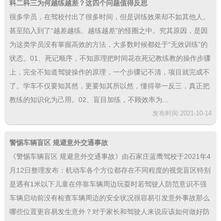
科二科三为何越练越差？这四个问题值得反思
很多学员，在驾校付出了很多时间，但是训练效果却不如其他人。
甚至陷入到了“越差越练、越练越差”的怪圈之中。究其原因，是因
为这类学员没有掌握高效的方法，大多数时候都处于“无效训练”的
状态。01、死记顺序，不知原理把时间花在死记教练教的操作步骤
上，完全不知道驾驶操作的原理，一个步骤记不清，项目就完成不
了。学车不仅要知其然，更要知其所以然，懂得举一反三，真正把
教练的知识化为己用。02、盲目加练，不顾效率为...
发布时间:2021-10-14
警惕车辆盲区 规避意外交通事故
《警惕车辆盲区 规避意外交通事故》由石家庄蓝鹰驾校于2021年4
月12日整理发布：机动车各个方位都存在不同程度的视觉盲区特别
是遇有1米以下儿童在停靠车辆周边玩耍时若驾驶人防范意识不强
车辆启动前没有检查车辆周边的安全状况很容易引发意外事故那么
哪些位置更容易发生意外？对于家长和驾驶人来说应该如何做好防