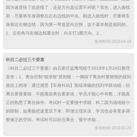
因为速度快了或是慢了，还是方向盘位置不对呢？首先，进入曲线
前，尽量将车身调整在左右边线的中央。刚进入曲线时，尽量将车
身靠近右侧边线，因为第一弯道是向左拐，这个基本都是相同的。
1、左前角与右侧边线重合时，向左打1圈方向。2...
发布时间:2019-04-18
科目二必过三个要素
《科目二必过三个要素》由石家庄蓝鹰驾校于2019年1月24日整理
发布：1、离合控制“稳准狠”原则狠：一脚踩下离合时要狠狠的踩到
底挂上档准：通过感受【车身抖动】熟练准确的找到半联动稳：抬
离合要慢要稳，不能着急离合要多练，学员才能心中有数，才能真
正的熟悉了离合操作。考试时一定要慢中求稳，科二因为场地较小
的限制，如果能把速度压下来，即便出现失误，学员也会有更多调
整修正的空间。考试时可以轻压离合，慢中求稳...
发布时间:2019-01-24